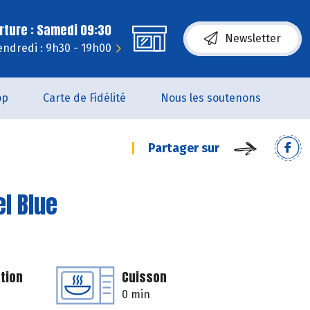
rture : Samedi 09:30
Newsletter
endredi : 9h30 - 19h00
op
Carte de Fidélité
Nous les soutenons
Partager sur
el Blue
tion
Cuisson
0 min