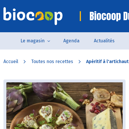
Biocoop D
Le magasin
Agenda
Actualités
Accueil
Toutes nos recettes
Apéritif à l'artichaut