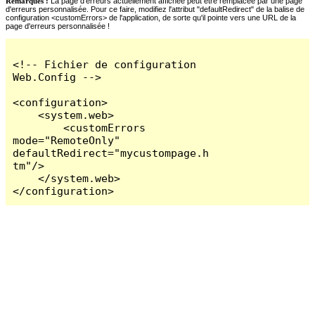
Remarques :
La page d'erreurs actuellement affichée peut être remplacée par une page
d'erreurs personnalisée. Pour ce faire, modifiez l'attribut "defaultRedirect" de la balise de
configuration <customErrors> de l'application, de sorte qu'il pointe vers une URL de la
page d'erreurs personnalisée !
<!-- Fichier de configuration 
Web.Config -->

<configuration>

    <system.web>

        <customErrors 
mode="RemoteOnly" 
defaultRedirect="mycustompage.h
tm"/>

    </system.web>

</configuration>