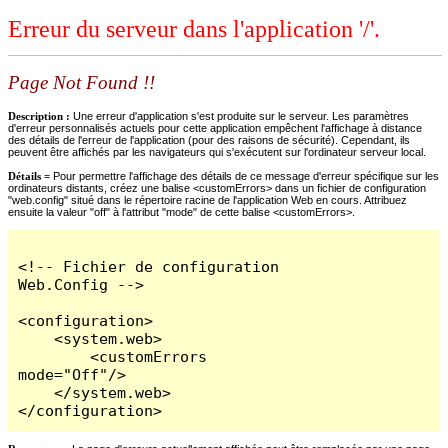
Erreur du serveur dans l'application '/'.
Page Not Found !!
Description :
Une erreur d'application s'est produite sur le serveur. Les paramètres
d'erreur personnalisés actuels pour cette application empêchent l'affichage à distance
des détails de l'erreur de l'application (pour des raisons de sécurité). Cependant, ils
peuvent être affichés par les navigateurs qui s'exécutent sur l'ordinateur serveur local.
Détails =
Pour permettre l'affichage des détails de ce message d'erreur spécifique sur les
ordinateurs distants, créez une balise <customErrors> dans un fichier de configuration
"web.config" situé dans le répertoire racine de l'application Web en cours. Attribuez
ensuite la valeur "off" à l'attribut "mode" de cette balise <customErrors>.
<!-- Fichier de configuration 
Web.Config -->

<configuration>

    <system.web>

        <customErrors 
mode="Off"/>

    </system.web>

</configuration>