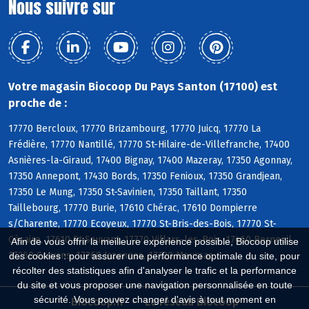
Nous suivre sur
Votre magasin Biocoop Du Pays Santon (17100) est
proche de :
17770 Bercloux, 17770 Brizambourg, 17770 Juicq, 17770 La
Frédière, 17770 Nantillé, 17770 St-Hilaire-de-Villefranche, 17400
Asnières-la-Giraud, 17400 Bignay, 17400 Mazeray, 17350 Agonnay,
17350 Annepont, 17430 Bords, 17350 Fenioux, 17350 Grandjean,
17350 Le Mung, 17350 St-Savinien, 17350 Taillant, 17350
Taillebourg, 17770 Burie, 17610 Chérac, 17610 Dompierre
s/Charente, 17770 Ecoyeux, 17770 St-Bris-des-Bois, 17770 St-
Césaire, 17610 St-Sauvant, 17770 Villars-les-Bois, 17460 Berneuil,
Afin de vous offrir la meilleure expérience possible, Biocoop utilise
17260 Cravans, 17260 Jazennes, 17120 Meursac
des cookies : pour assurer une performance optimale du site, pour
récolter des statistiques afin d'analyser le trafic et la performance
du site et vous proposer une navigation personnalisée en toute
sécurité. Vous pouvez changer d'avis à tout moment en
Biocoop.fr
Le réseau Biocoop