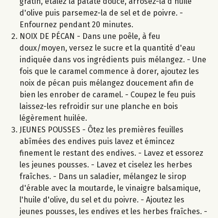
gratin, étalez la patate douce, arrosez-la d'huile
d'olive puis parsemez-la de sel et de poivre. -
Enfournez pendant 20 minutes.
NOIX DE PÉCAN - Dans une poêle, à feu
doux/moyen, versez le sucre et la quantité d'eau
indiquée dans vos ingrédients puis mélangez. - Une
fois que le caramel commence à dorer, ajoutez les
noix de pécan puis mélangez doucement afin de
bien les enrober de caramel. - Coupez le feu puis
laissez-les refroidir sur une planche en bois
légèrement huilée.
JEUNES POUSSES - Ôtez les premières feuilles
abîmées des endives puis lavez et émincez
finement le restant des endives. - Lavez et essorez
les jeunes pousses. - Lavez et ciselez les herbes
fraîches. - Dans un saladier, mélangez le sirop
d'érable avec la moutarde, le vinaigre balsamique,
l'huile d'olive, du sel et du poivre. - Ajoutez les
jeunes pousses, les endives et les herbes fraîches. -