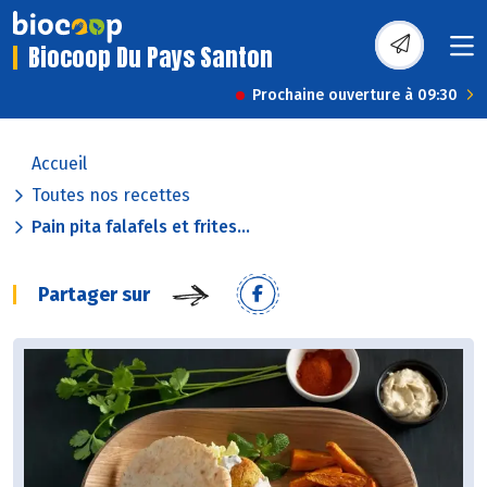
Biocoop Du Pays Santon
Prochaine ouverture à 09:30
Accueil
Toutes nos recettes
Pain pita falafels et frites...
Partager sur