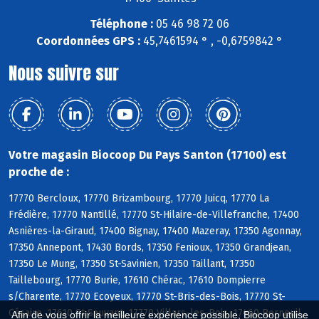
Téléphone :
05 46 98 72 06
Coordonnées GPS :
45,7461594 ° , -0,6759842 °
Nous suivre sur
Votre magasin Biocoop Du Pays Santon (17100) est
proche de :
17770 Bercloux, 17770 Brizambourg, 17770 Juicq, 17770 La
Frédière, 17770 Nantillé, 17770 St-Hilaire-de-Villefranche, 17400
Asnières-la-Giraud, 17400 Bignay, 17400 Mazeray, 17350 Agonnay,
17350 Annepont, 17430 Bords, 17350 Fenioux, 17350 Grandjean,
17350 Le Mung, 17350 St-Savinien, 17350 Taillant, 17350
Taillebourg, 17770 Burie, 17610 Chérac, 17610 Dompierre
s/Charente, 17770 Ecoyeux, 17770 St-Bris-des-Bois, 17770 St-
Césaire, 17610 St-Sauvant, 17770 Villars-les-Bois, 17460 Berneuil,
Afin de vous offrir la meilleure expérience possible, Biocoop utilise