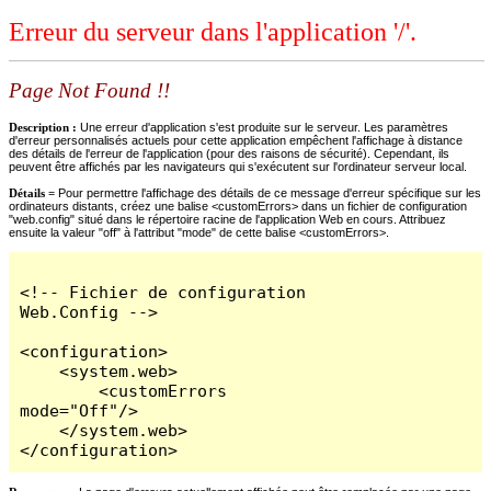
Erreur du serveur dans l'application '/'.
Page Not Found !!
Description :
Une erreur d'application s'est produite sur le serveur. Les paramètres
d'erreur personnalisés actuels pour cette application empêchent l'affichage à distance
des détails de l'erreur de l'application (pour des raisons de sécurité). Cependant, ils
peuvent être affichés par les navigateurs qui s'exécutent sur l'ordinateur serveur local.
Détails =
Pour permettre l'affichage des détails de ce message d'erreur spécifique sur les
ordinateurs distants, créez une balise <customErrors> dans un fichier de configuration
"web.config" situé dans le répertoire racine de l'application Web en cours. Attribuez
ensuite la valeur "off" à l'attribut "mode" de cette balise <customErrors>.
<!-- Fichier de configuration 
Web.Config -->

<configuration>

    <system.web>

        <customErrors 
mode="Off"/>

    </system.web>

</configuration>