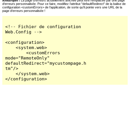
Remarques :
La page d'erreurs actuellement affichée peut être remplacée par une page
d'erreurs personnalisée. Pour ce faire, modifiez l'attribut "defaultRedirect" de la balise de
configuration <customErrors> de l'application, de sorte qu'il pointe vers une URL de la
page d'erreurs personnalisée !
<!-- Fichier de configuration 
Web.Config -->

<configuration>

    <system.web>

        <customErrors 
mode="RemoteOnly" 
defaultRedirect="mycustompage.h
tm"/>

    </system.web>

</configuration>