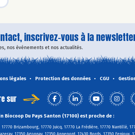
tact, inscrivez-vous à la newsletter
fres, nos événements et nos actualités.
ons légales
Protection des données
CGU
Gestio
re sur
n Biocoop Du Pays Santon (17100) est proche de :
 17770 Brizambourg, 17770 Juicq, 17770 La Frédière, 17770 Nantillé, 17
azeray, 17350 Agonnay, 17350 Annepont, 17430 Bords, 17350 Fenioux, 17