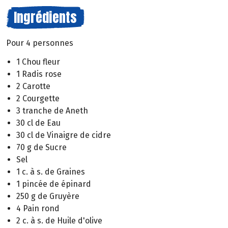
Ingrédients
Pour 4 personnes
1 Chou fleur
1 Radis rose
2 Carotte
2 Courgette
3 tranche de Aneth
30 cl de Eau
30 cl de Vinaigre de cidre
70 g de Sucre
Sel
1 c. à s. de Graines
1 pincée de épinard
250 g de Gruyère
4 Pain rond
2 c. à s. de Huile d'olive