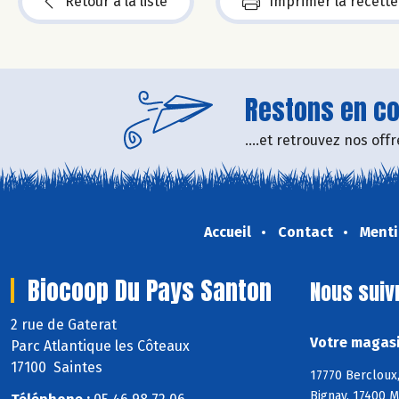
Retour à la liste
Imprimer la recette
Restons en con
....et retrouvez nos of
Accueil
Contact
Menti
Biocoop Du Pays Santon
Nous suiv
2 rue de Gaterat
Votre magasi
Parc Atlantique les Côteaux
17100 Saintes
17770 Bercloux,
Bignay, 17400 M