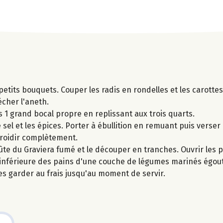
petits bouquets. Couper les radis en rondelles et les carottes,
écher l'aneth.
 1 grand bocal propre en replissant aux trois quarts.
e sel et les épices. Porter à ébullition en remuant puis verser 
efroidir complètement.
ûte du Graviera fumé et le découper en tranches. Ouvrir les 
ie inférieure des pains d'une couche de légumes marinés égou
es garder au frais jusqu'au moment de servir.