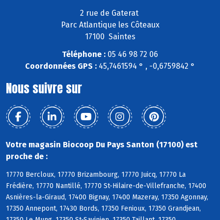
2 rue de Gaterat
Parc Atlantique les Côteaux
17100 Saintes
Téléphone :
05 46 98 72 06
Coordonnées GPS :
45,7461594 ° , -0,6759842 °
Nous suivre sur
Votre magasin Biocoop Du Pays Santon (17100) est
proche de :
17770 Bercloux, 17770 Brizambourg, 17770 Juicq, 17770 La
Frédière, 17770 Nantillé, 17770 St-Hilaire-de-Villefranche, 17400
Asnières-la-Giraud, 17400 Bignay, 17400 Mazeray, 17350 Agonnay,
17350 Annepont, 17430 Bords, 17350 Fenioux, 17350 Grandjean,
17350 Le Mung, 17350 St-Savinien, 17350 Taillant, 17350