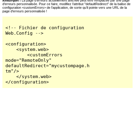
Remarques :
La page d'erreurs actuellement affichée peut être remplacée par une page
d'erreurs personnalisée. Pour ce faire, modifiez l'attribut "defaultRedirect" de la balise de
configuration <customErrors> de l'application, de sorte qu'il pointe vers une URL de la
page d'erreurs personnalisée !
<!-- Fichier de configuration 
Web.Config -->

<configuration>

    <system.web>

        <customErrors 
mode="RemoteOnly" 
defaultRedirect="mycustompage.h
tm"/>

    </system.web>

</configuration>