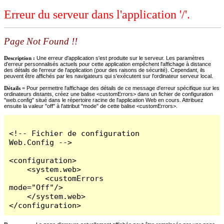
Erreur du serveur dans l'application '/'.
Page Not Found !!
Description :
Une erreur d'application s'est produite sur le serveur. Les paramètres
d'erreur personnalisés actuels pour cette application empêchent l'affichage à distance
des détails de l'erreur de l'application (pour des raisons de sécurité). Cependant, ils
peuvent être affichés par les navigateurs qui s'exécutent sur l'ordinateur serveur local.
Détails =
Pour permettre l'affichage des détails de ce message d'erreur spécifique sur les
ordinateurs distants, créez une balise <customErrors> dans un fichier de configuration
"web.config" situé dans le répertoire racine de l'application Web en cours. Attribuez
ensuite la valeur "off" à l'attribut "mode" de cette balise <customErrors>.
<!-- Fichier de configuration 
Web.Config -->

<configuration>

    <system.web>

        <customErrors 
mode="Off"/>

    </system.web>

</configuration>