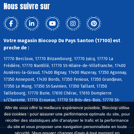
Nous suivre sur
Votre magasin Biocoop Du Pays Santon (17100) est
proche de :
17770 Bercloux, 17770 Brizambourg, 17770 Juicq, 17770 La
Frédière, 17770 Nantillé, 17770 St-Hilaire-de-Villefranche, 17400
Asnières-la-Giraud, 17400 Bignay, 17400 Mazeray, 17350 Agonnay,
17350 Annepont, 17430 Bords, 17350 Fenioux, 17350 Grandjean,
17350 Le Mung, 17350 St-Savinien, 17350 Taillant, 17350
Taillebourg, 17770 Burie, 17610 Chérac, 17610 Dompierre
s/Charente, 17770 Ecoyeux, 17770 St-Bris-des-Bois, 17770 St-
Césaire, 17610 St-Sauvant, 17770 Villars-les-Bois, 17460 Berneuil,
Afin de vous offrir la meilleure expérience possible, Biocoop utilise
17260 Cravans, 17260 Jazennes, 17120 Meursac
des cookies : pour assurer une performance optimale du site, pour
récolter des statistiques afin d'analyser le trafic et la performance
du site et vous proposer une navigation personnalisée en toute
sécurité. Vous pouvez changer d'avis à tout moment en
Biocoop.fr
Le réseau Biocoop