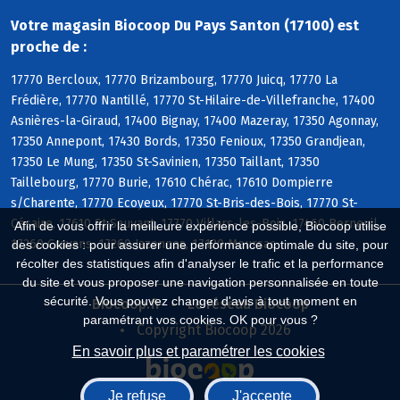
Votre magasin Biocoop Du Pays Santon (17100) est
proche de :
17770 Bercloux, 17770 Brizambourg, 17770 Juicq, 17770 La
Frédière, 17770 Nantillé, 17770 St-Hilaire-de-Villefranche, 17400
Asnières-la-Giraud, 17400 Bignay, 17400 Mazeray, 17350 Agonnay,
17350 Annepont, 17430 Bords, 17350 Fenioux, 17350 Grandjean,
17350 Le Mung, 17350 St-Savinien, 17350 Taillant, 17350
Taillebourg, 17770 Burie, 17610 Chérac, 17610 Dompierre
s/Charente, 17770 Ecoyeux, 17770 St-Bris-des-Bois, 17770 St-
Césaire, 17610 St-Sauvant, 17770 Villars-les-Bois, 17460 Berneuil,
Afin de vous offrir la meilleure expérience possible, Biocoop utilise
17260 Cravans, 17260 Jazennes, 17120 Meursac
des cookies : pour assurer une performance optimale du site, pour
récolter des statistiques afin d'analyser le trafic et la performance
du site et vous proposer une navigation personnalisée en toute
sécurité. Vous pouvez changer d'avis à tout moment en
Biocoop.fr
Le réseau Biocoop
paramétrant vos cookies. OK pour vous ?
Copyright Biocoop 2026
En savoir plus et paramétrer les cookies
Je refuse
J'accepte