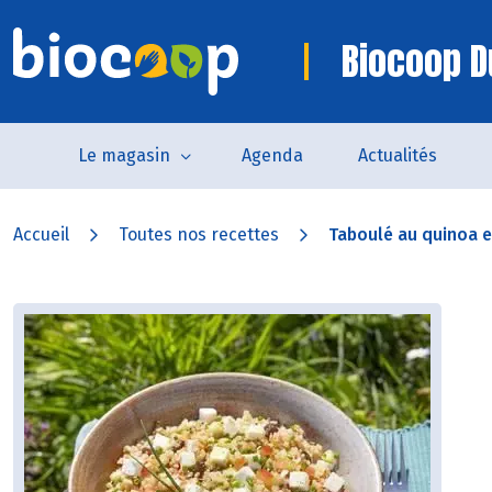
Biocoop D
Le magasin
Agenda
Actualités
Accueil
Toutes nos recettes
Taboulé au quinoa e