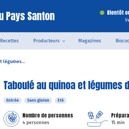
u Pays Santon
Bientôt o
V
Recettes
Producteurs
Magazines
Bioco
t légumes...
Taboulé au quinoa et légumes 
Entrée
Sans gluten
Eté
Nombre de personnes
Prépara
4 personnes
15 min