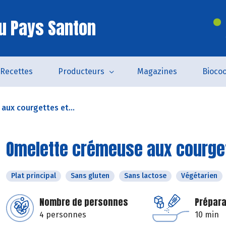
u Pays Santon
Recettes
Producteurs
Magazines
Bioco
ux courgettes et...
Omelette crémeuse aux courgett
Plat principal
Sans gluten
Sans lactose
Végétarien
Nombre de personnes
Prépara
4 personnes
10 min