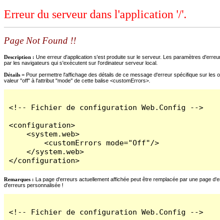
Erreur du serveur dans l'application '/'.
Page Not Found !!
Description :
Une erreur d'application s'est produite sur le serveur. Les paramètres d'erreur
par les navigateurs qui s'exécutent sur l'ordinateur serveur local.
Détails =
Pour permettre l'affichage des détails de ce message d'erreur spécifique sur les o
valeur "off" à l'attribut "mode" de cette balise <customErrors>.
<!-- Fichier de configuration Web.Config -->

<configuration>

    <system.web>

        <customErrors mode="Off"/>

    </system.web>

</configuration>
Remarques :
La page d'erreurs actuellement affichée peut être remplacée par une page d'erre
d'erreurs personnalisée !
<!-- Fichier de configuration Web.Config -->
