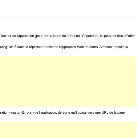
l'erreur de l'application (pour des raisons de sécurité). Cependant, ils peuvent être affichés
fig" situé dans le répertoire racine de l'application Web en cours. Attribuez ensuite la
uration <customErrors> de l'application, de sorte qu'il pointe vers une URL de la page