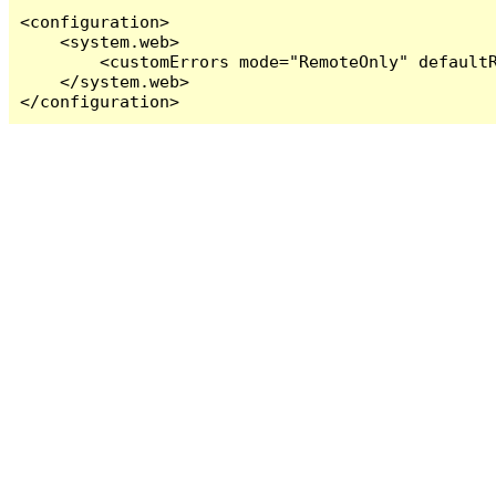
<configuration>

    <system.web>

        <customErrors mode="RemoteOnly" defaultR
    </system.web>

</configuration>