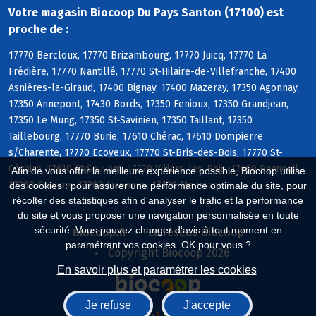
Votre magasin Biocoop Du Pays Santon (17100) est
proche de :
17770 Bercloux, 17770 Brizambourg, 17770 Juicq, 17770 La
Frédière, 17770 Nantillé, 17770 St-Hilaire-de-Villefranche, 17400
Asnières-la-Giraud, 17400 Bignay, 17400 Mazeray, 17350 Agonnay,
17350 Annepont, 17430 Bords, 17350 Fenioux, 17350 Grandjean,
17350 Le Mung, 17350 St-Savinien, 17350 Taillant, 17350
Taillebourg, 17770 Burie, 17610 Chérac, 17610 Dompierre
s/Charente, 17770 Ecoyeux, 17770 St-Bris-des-Bois, 17770 St-
Césaire, 17610 St-Sauvant, 17770 Villars-les-Bois, 17460 Berneuil,
Afin de vous offrir la meilleure expérience possible, Biocoop utilise
17260 Cravans, 17260 Jazennes, 17120 Meursac
des cookies : pour assurer une performance optimale du site, pour
récolter des statistiques afin d'analyser le trafic et la performance
du site et vous proposer une navigation personnalisée en toute
sécurité. Vous pouvez changer d'avis à tout moment en
Biocoop.fr
Le réseau Biocoop
paramétrant vos cookies. OK pour vous ?
Copyright Biocoop 2026
En savoir plus et paramétrer les cookies
Je refuse
J'accepte