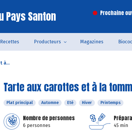
u Pays Santon
Prochaine ouv
Recettes
Producteurs
Magazines
Bioco
 à...
Tarte aux carottes et à la tom
Plat principal
Automne
Eté
Hiver
Printemps
Nombre de personnes
Prépara
6 personnes
45 min