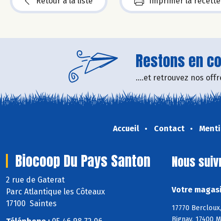
Retour à la liste
Imprimer la recette
Restons en con
....et retrouvez nos of
Accueil
Contact
Menti
Biocoop Du Pays Santon
Nous suiv
2 rue de Gaterat
Votre magasi
Parc Atlantique les Côteaux
17100 Saintes
17770 Bercloux,
Bignay, 17400 M