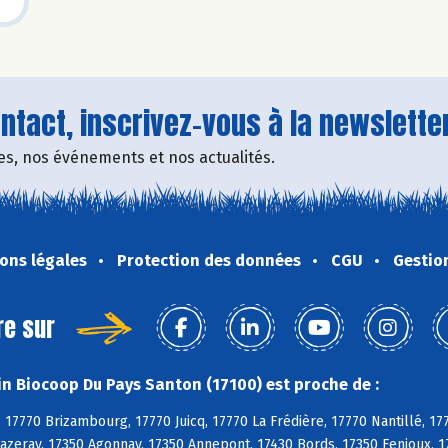
tact, inscrivez-vous à la newsletter
fres, nos événements et nos actualités.
ons légales
Protection des données
CGU
Gestio
re sur
n Biocoop Du Pays Santon (17100) est proche de :
 17770 Brizambourg, 17770 Juicq, 17770 La Frédière, 17770 Nantillé, 17
azeray, 17350 Agonnay, 17350 Annepont, 17430 Bords, 17350 Fenioux, 17