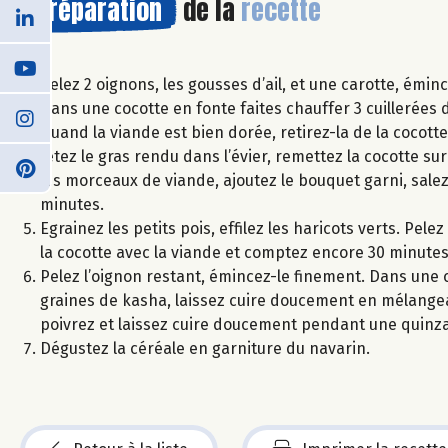
Préparation
de la
recette
Pelez 2 oignons, les gousses d’ail, et une carotte, émin
Dans une cocotte en fonte faites chauffer 3 cuillerées d
Quand la viande est bien dorée, retirez-la de la cocott
Jetez le gras rendu dans l’évier, remettez la cocotte su
les morceaux de viande, ajoutez le bouquet garni, salez 
minutes.
Egrainez les petits pois, effilez les haricots verts. Pe
la cocotte avec la viande et comptez encore 30 minutes
Pelez l’oignon restant, émincez-le finement. Dans une ca
graines de kasha, laissez cuire doucement en mélangean
poivrez et laissez cuire doucement pendant une quinz
Dégustez la céréale en garniture du navarin.