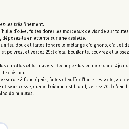
cez-les très finement.
’huile d’olive, faites dorer les morceaux de viande sur toutes
e, déposez-la en attente sur une assiette.
r un feu doux et faites fondre le mélange d’oignons, d’ail et 
et poivrez, et versez 25cl d’eau bouillante, couvrez et laiss
lez les carottes et les navets, découpez-les en morceaux. Ajou
 de cuisson.
sserole à fond épais, faites chauffer l’huile restante, ajoutez
t sans cesse, quand l’oignon est blond, versez 20cl d’eau bo
aine de minutes.