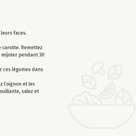
 leurs faces.
de carotte. Remettez
ez mijoter pendant 30
tez ces légumes dans
 l’oignon et les
uillante, salez et