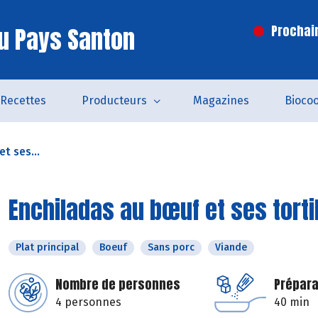
u Pays Santon
Prochai
Recettes
Producteurs
Magazines
Bioco
t ses...
Enchiladas au bœuf et ses torti
Plat principal
Boeuf
Sans porc
Viande
Nombre de personnes
Prépara
4 personnes
40 min