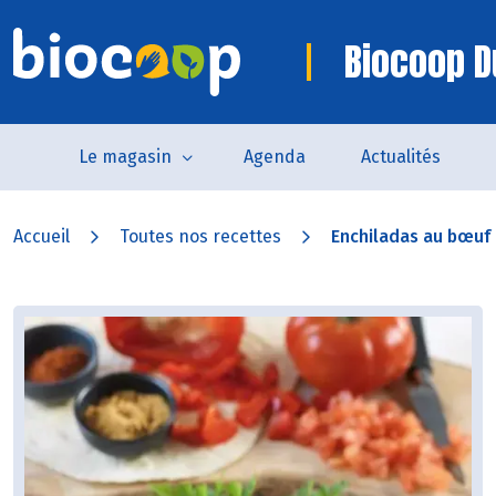
Biocoop D
Le magasin
Agenda
Actualités
Accueil
Toutes nos recettes
Enchiladas au bœuf e