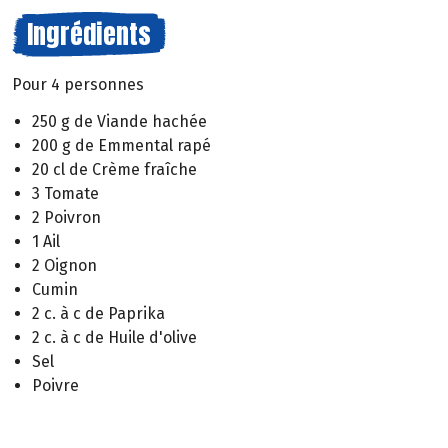
Ingrédients
Pour 4 personnes
250 g de Viande hachée
200 g de Emmental rapé
20 cl de Crème fraîche
3 Tomate
2 Poivron
1 Ail
2 Oignon
Cumin
2 c. à c de Paprika
2 c. à c de Huile d'olive
Sel
Poivre