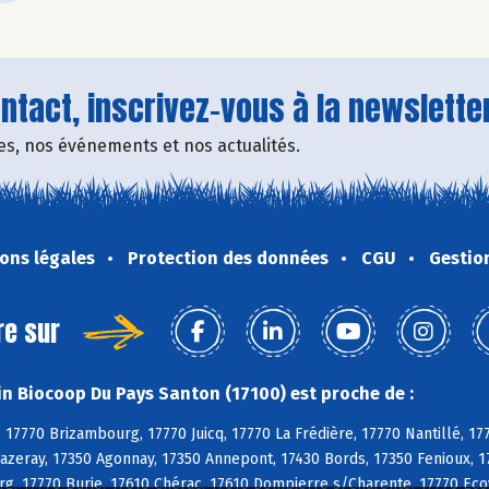
tact, inscrivez-vous à la newsletter
fres, nos événements et nos actualités.
ons légales
Protection des données
CGU
Gestio
re sur
n Biocoop Du Pays Santon (17100) est proche de :
 17770 Brizambourg, 17770 Juicq, 17770 La Frédière, 17770 Nantillé, 17
azeray, 17350 Agonnay, 17350 Annepont, 17430 Bords, 17350 Fenioux, 17
rg, 17770 Burie, 17610 Chérac, 17610 Dompierre s/Charente, 17770 Ecoy