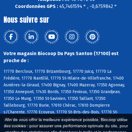
Coordonnées GPS :
45,7461594 ° , -0,6759842 °
Nous suivre sur
Votre magasin Biocoop Du Pays Santon (17100) est
proche de :
17770 Bercloux, 17770 Brizambourg, 17770 Juicq, 17770 La
Frédière, 17770 Nantillé, 17770 St-Hilaire-de-Villefranche, 17400
Asnières-la-Giraud, 17400 Bignay, 17400 Mazeray, 17350 Agonnay,
17350 Annepont, 17430 Bords, 17350 Fenioux, 17350 Grandjean,
17350 Le Mung, 17350 St-Savinien, 17350 Taillant, 17350
Taillebourg, 17770 Burie, 17610 Chérac, 17610 Dompierre
s/Charente, 17770 Ecoyeux, 17770 St-Bris-des-Bois, 17770 St-
Césaire, 17610 St-Sauvant, 17770 Villars-les-Bois, 17460 Berneuil,
Afin de vous offrir la meilleure expérience possible, Biocoop utilise
17260 Cravans, 17260 Jazennes, 17120 Meursac
des cookies : pour assurer une performance optimale du site, pour