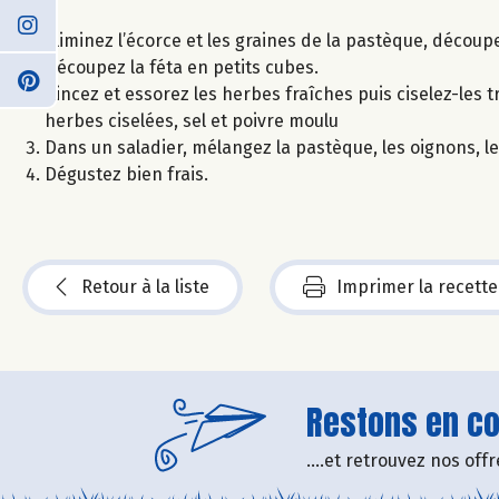
Eliminez l’écorce et les graines de la pastèque, découp
Découpez la féta en petits cubes.
Rincez et essorez les herbes fraîches puis ciselez-les tr
herbes ciselées, sel et poivre moulu
Dans un saladier, mélangez la pastèque, les oignons, le
Dégustez bien frais.
Retour à la liste
Imprimer la recette
Restons en con
....et retrouvez nos of