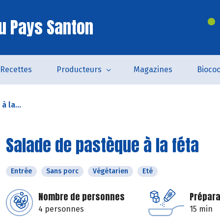
u Pays Santon
Recettes
Producteurs
Magazines
Bioco
 la...
Salade de pastèque à la féta
Entrée
Sans porc
Végétarien
Eté
Nombre de personnes
Prépara
4 personnes
15 min