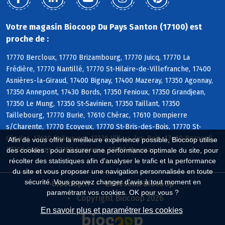
Votre magasin Biocoop Du Pays Santon (17100) est
proche de :
17770 Bercloux, 17770 Brizambourg, 17770 Juicq, 17770 La
Frédière, 17770 Nantillé, 17770 St-Hilaire-de-Villefranche, 17400
Asnières-la-Giraud, 17400 Bignay, 17400 Mazeray, 17350 Agonnay,
17350 Annepont, 17430 Bords, 17350 Fenioux, 17350 Grandjean,
17350 Le Mung, 17350 St-Savinien, 17350 Taillant, 17350
Taillebourg, 17770 Burie, 17610 Chérac, 17610 Dompierre
s/Charente, 17770 Ecoyeux, 17770 St-Bris-des-Bois, 17770 St-
Césaire, 17610 St-Sauvant, 17770 Villars-les-Bois, 17460 Berneuil,
Afin de vous offrir la meilleure expérience possible, Biocoop utilise
17260 Cravans, 17260 Jazennes, 17120 Meursac
des cookies : pour assurer une performance optimale du site, pour
récolter des statistiques afin d'analyser le trafic et la performance
du site et vous proposer une navigation personnalisée en toute
sécurité. Vous pouvez changer d'avis à tout moment en
Biocoop.fr
Le réseau Biocoop
paramétrant vos cookies. OK pour vous ?
Copyright Biocoop 2026
En savoir plus et paramétrer les cookies