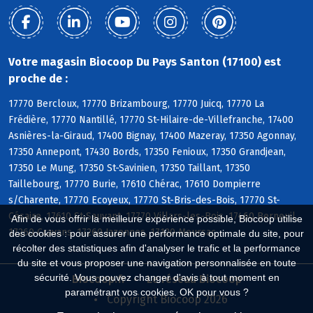
Votre magasin Biocoop Du Pays Santon (17100) est
proche de :
17770 Bercloux, 17770 Brizambourg, 17770 Juicq, 17770 La
Frédière, 17770 Nantillé, 17770 St-Hilaire-de-Villefranche, 17400
Asnières-la-Giraud, 17400 Bignay, 17400 Mazeray, 17350 Agonnay,
17350 Annepont, 17430 Bords, 17350 Fenioux, 17350 Grandjean,
17350 Le Mung, 17350 St-Savinien, 17350 Taillant, 17350
Taillebourg, 17770 Burie, 17610 Chérac, 17610 Dompierre
s/Charente, 17770 Ecoyeux, 17770 St-Bris-des-Bois, 17770 St-
Césaire, 17610 St-Sauvant, 17770 Villars-les-Bois, 17460 Berneuil,
Afin de vous offrir la meilleure expérience possible, Biocoop utilise
17260 Cravans, 17260 Jazennes, 17120 Meursac
des cookies : pour assurer une performance optimale du site, pour
récolter des statistiques afin d'analyser le trafic et la performance
du site et vous proposer une navigation personnalisée en toute
sécurité. Vous pouvez changer d'avis à tout moment en
Biocoop.fr
Le réseau Biocoop
paramétrant vos cookies. OK pour vous ?
Copyright Biocoop 2026