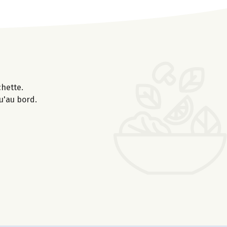
chette.
u'au bord.