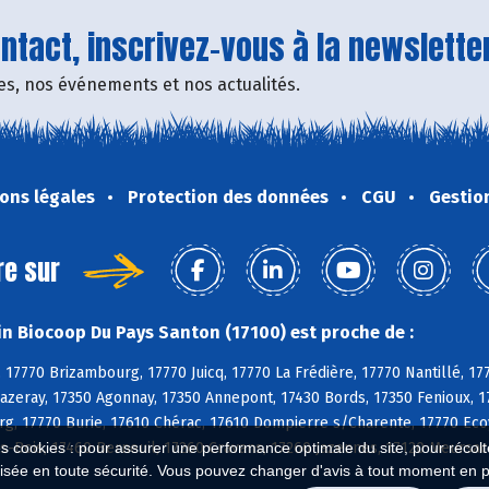
tact, inscrivez-vous à la newsletter
fres, nos événements et nos actualités.
ons légales
Protection des données
CGU
Gestio
re sur
n Biocoop Du Pays Santon (17100) est proche de :
 17770 Brizambourg, 17770 Juicq, 17770 La Frédière, 17770 Nantillé, 17
azeray, 17350 Agonnay, 17350 Annepont, 17430 Bords, 17350 Fenioux, 17
rg, 17770 Burie, 17610 Chérac, 17610 Dompierre s/Charente, 17770 Ecoy
es cookies : pour assurer une performance optimale du site, pour récolter
es-Bois, 17460 Berneuil, 17260 Cravans, 17260 Jazennes, 17120 Meursac
isée en toute sécurité. Vous pouvez changer d'avis à tout moment en 