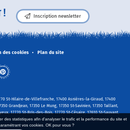
 !
Inscription newsletter
n des cookies
Plan du site
770 St-Hilaire-de-Villefranche, 17400 Asnières-la-Giraud, 17400
350 Grandjean, 17350 Le Mung, 17350 St-Savinien, 17350 Taillant,
eux, 17770 St-Bris-des-Bois, 17770 St-Césaire, 17610 St-Sauvant,
 des statistiques afin d'analyser le trafic et la performance du site et
paramétrant vos cookies. OK pour vous ?