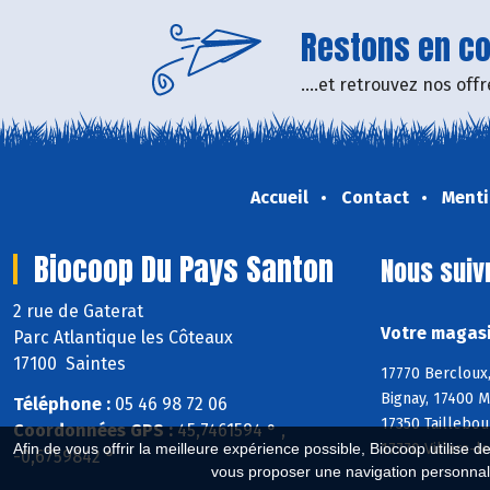
Restons en con
....et retrouvez nos of
Accueil
Contact
Menti
Biocoop Du Pays Santon
Nous suiv
2 rue de Gaterat
Votre magasi
Parc Atlantique les Côteaux
17100 Saintes
17770 Bercloux,
Bignay, 17400 M
Téléphone :
05 46 98 72 06
17350 Taillebou
Coordonnées GPS :
45,7461594 ° ,
Afin de vous offrir la meilleure expérience possible, Biocoop utilise d
17770 Villars-l
-0,6759842 °
vous proposer une navigation personnal