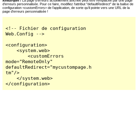
Remarques :
La page d'erreurs actuellement affichée peut être remplacée par une page
d'erreurs personnalisée. Pour ce faire, modifiez l'attribut "defaultRedirect" de la balise de
configuration <customErrors> de l'application, de sorte qu'il pointe vers une URL de la
page d'erreurs personnalisée !
<!-- Fichier de configuration 
Web.Config -->

<configuration>

    <system.web>

        <customErrors 
mode="RemoteOnly" 
defaultRedirect="mycustompage.h
tm"/>

    </system.web>

</configuration>