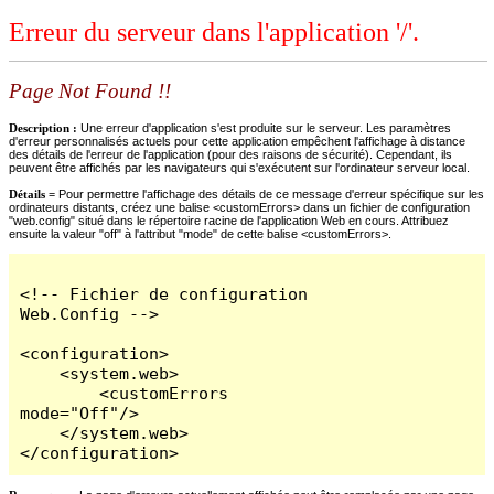
Erreur du serveur dans l'application '/'.
Page Not Found !!
Description :
Une erreur d'application s'est produite sur le serveur. Les paramètres
d'erreur personnalisés actuels pour cette application empêchent l'affichage à distance
des détails de l'erreur de l'application (pour des raisons de sécurité). Cependant, ils
peuvent être affichés par les navigateurs qui s'exécutent sur l'ordinateur serveur local.
Détails =
Pour permettre l'affichage des détails de ce message d'erreur spécifique sur les
ordinateurs distants, créez une balise <customErrors> dans un fichier de configuration
"web.config" situé dans le répertoire racine de l'application Web en cours. Attribuez
ensuite la valeur "off" à l'attribut "mode" de cette balise <customErrors>.
<!-- Fichier de configuration 
Web.Config -->

<configuration>

    <system.web>

        <customErrors 
mode="Off"/>

    </system.web>

</configuration>