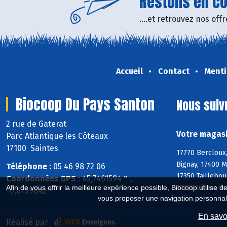
Restons en con
....et retrouvez nos of
Accueil
Contact
Menti
Biocoop Du Pays Santon
Nous suiv
2 rue de Gaterat
Votre magasi
Parc Atlantique les Côteaux
17100 Saintes
17770 Bercloux,
Bignay, 17400 M
Téléphone :
05 46 98 72 06
17350 Taillebou
Coordonnées GPS :
45,7461594 ° ,
17770 Villars-l
Afin de vous offrir la meilleure expérience possible, Biocoop utilise d
-0,6759842 °
vous proposer une navigation personnal
En savoi
Réalisé par