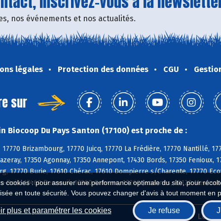
tact, inscrivez-vous à la newsletter
fres, nos événements et nos actualités.
ons légales
Protection des données
CGU
Gestio
re sur
n Biocoop Du Pays Santon (17100) est proche de :
 17770 Brizambourg, 17770 Juicq, 17770 La Frédière, 17770 Nantillé, 17
azeray, 17350 Agonnay, 17350 Annepont, 17430 Bords, 17350 Fenioux, 17
rg, 17770 Burie, 17610 Chérac, 17610 Dompierre s/Charente, 17770 Ecoy
es-Bois, 17460 Berneuil, 17260 Cravans, 17260 Jazennes, 17120 Meursac
es cookies : pour assurer une performance optimale du site, pour récolter
isée en toute sécurité. Vous pouvez changer d'avis à tout moment en 
r plus et paramétrer les cookies
Je refuse
J
Biocoop.fr
Le ré