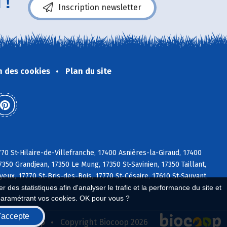
 !
Inscription newsletter
n des cookies
Plan du site
770 St-Hilaire-de-Villefranche, 17400 Asnières-la-Giraud, 17400
350 Grandjean, 17350 Le Mung, 17350 St-Savinien, 17350 Taillant,
eux, 17770 St-Bris-des-Bois, 17770 St-Césaire, 17610 St-Sauvant,
 des statistiques afin d'analyser le trafic et la performance du site et
paramétrant vos cookies. OK pour vous ?
'accepte
seau Biocoop
Copyright Biocoop 2026