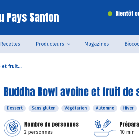
u Pays Santon
Bientôt o
Recettes
Producteurs
Magazines
Bioco
t fruit...
Buddha Bowl avoine et fruit de 
Dessert
Sans gluten
Végétarien
Automne
Hiver
Nombre de personnes
Prépara
2 personnes
10 min