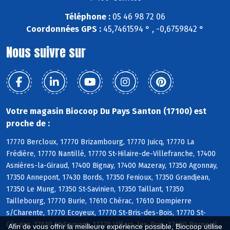
Téléphone :
05 46 98 72 06
Coordonnées GPS :
45,7461594 ° , -0,6759842 °
Nous suivre sur
Votre magasin Biocoop Du Pays Santon (17100) est
proche de :
17770 Bercloux, 17770 Brizambourg, 17770 Juicq, 17770 La
Frédière, 17770 Nantillé, 17770 St-Hilaire-de-Villefranche, 17400
Asnières-la-Giraud, 17400 Bignay, 17400 Mazeray, 17350 Agonnay,
17350 Annepont, 17430 Bords, 17350 Fenioux, 17350 Grandjean,
17350 Le Mung, 17350 St-Savinien, 17350 Taillant, 17350
Taillebourg, 17770 Burie, 17610 Chérac, 17610 Dompierre
s/Charente, 17770 Ecoyeux, 17770 St-Bris-des-Bois, 17770 St-
Césaire, 17610 St-Sauvant, 17770 Villars-les-Bois, 17460 Berneuil,
Afin de vous offrir la meilleure expérience possible, Biocoop utilise