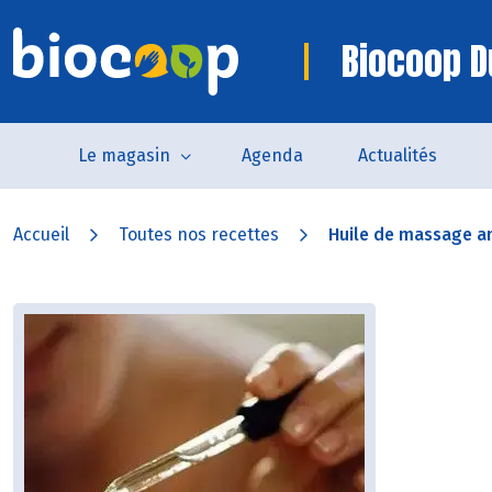
Biocoop D
Le magasin
Agenda
Actualités
Accueil
Toutes nos recettes
Huile de massage an