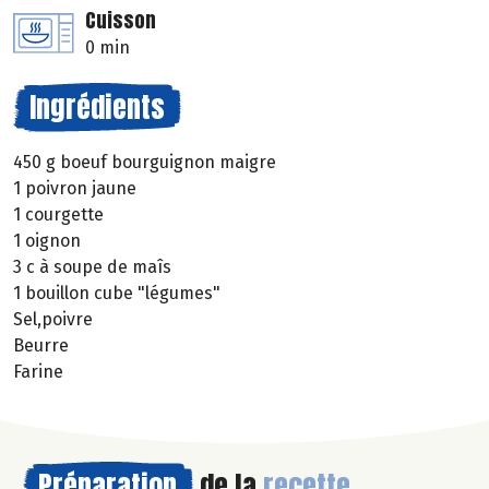
Cuisson
0 min
Ingrédients
450 g boeuf bourguignon maigre
1 poivron jaune
1 courgette
1 oignon
3 c à soupe de maîs
1 bouillon cube "légumes"
Sel,poivre
Beurre
Farine
Préparation
de la
recette