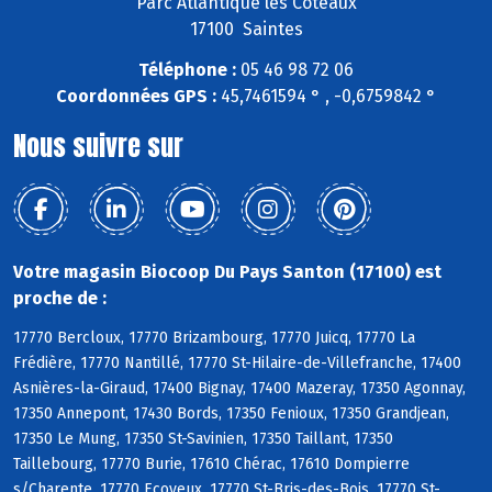
Parc Atlantique les Côteaux
17100 Saintes
Téléphone :
05 46 98 72 06
Coordonnées GPS :
45,7461594 ° , -0,6759842 °
Nous suivre sur
Votre magasin Biocoop Du Pays Santon (17100) est
proche de :
17770 Bercloux, 17770 Brizambourg, 17770 Juicq, 17770 La
Frédière, 17770 Nantillé, 17770 St-Hilaire-de-Villefranche, 17400
Asnières-la-Giraud, 17400 Bignay, 17400 Mazeray, 17350 Agonnay,
17350 Annepont, 17430 Bords, 17350 Fenioux, 17350 Grandjean,
17350 Le Mung, 17350 St-Savinien, 17350 Taillant, 17350
Taillebourg, 17770 Burie, 17610 Chérac, 17610 Dompierre
s/Charente, 17770 Ecoyeux, 17770 St-Bris-des-Bois, 17770 St-