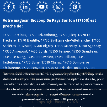
Votre magasin Biocoop Du Pays Santon (17100) est
proche de :
17770 Bercloux, 17770 Brizambourg, 17770 Juicq, 17770 La
Frédière, 17770 Nantillé, 17770 St-Hilaire-de-Villefranche, 17400
Asnières-la-Giraud, 17400 Bignay, 17400 Mazeray, 17350 Agonnay,
17350 Annepont, 17430 Bords, 17350 Fenioux, 17350 Grandjean,
17350 Le Mung, 17350 St-Savinien, 17350 Taillant, 17350
Taillebourg, 17770 Burie, 17610 Chérac, 17610 Dompierre
s/Charente, 17770 Ecoyeux, 17770 St-Bris-des-Bois, 17770 St-
Césaire, 17610 St-Sauvant, 17770 Villars-les-Bois, 17460 Berneuil,
Afin de vous offrir la meilleure expérience possible, Biocoop utilise
17260 Cravans, 17260 Jazennes, 17120 Meursac
des cookies : pour assurer une performance optimale du site, pour
récolter des statistiques afin d'analyser le trafic et la performance
du site et vous proposer une navigation personnalisée en toute
sécurité. Vous pouvez changer d'avis à tout moment en
Biocoop.fr
Le réseau Biocoop
paramétrant vos cookies. OK pour vous ?
Copyright Biocoop 2026