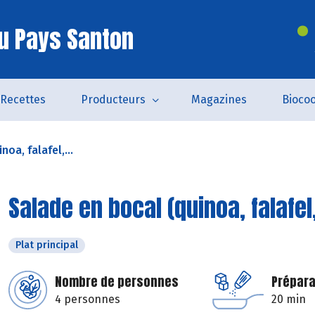
u Pays Santon
Recettes
Producteurs
Magazines
Bioco
oa, falafel,...
Salade en bocal (quinoa, falafe
Plat principal
Nombre de personnes
Prépara
4 personnes
20 min