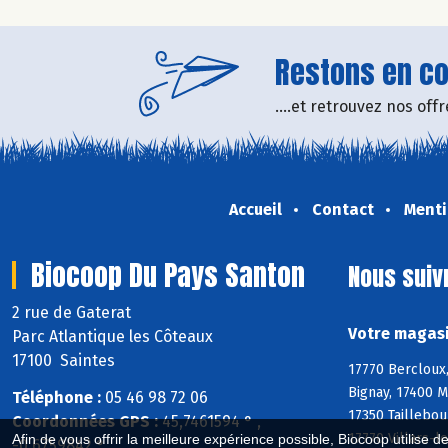
Restons en con
....et retrouvez nos of
Accueil
Contact
Menti
Biocoop Du Pays Santon
Nous suiv
2 rue de Gaterat
Votre magasi
Parc Atlantique les Côteaux
17100 Saintes
17770 Bercloux,
Bignay, 17400 M
Téléphone :
05 46 98 72 06
17350 Taillebou
Coordonnées GPS :
45,7461594 ° ,
17770 Villars-l
Afin de vous offrir la meilleure expérience possible, Biocoop utilise d
-0,6759842 °