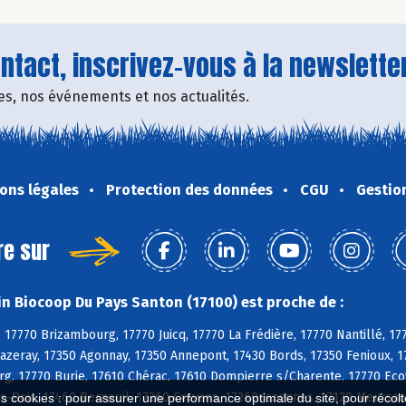
tact, inscrivez-vous à la newsletter
fres, nos événements et nos actualités.
ons légales
Protection des données
CGU
Gestio
re sur
n Biocoop Du Pays Santon (17100) est proche de :
 17770 Brizambourg, 17770 Juicq, 17770 La Frédière, 17770 Nantillé, 17
azeray, 17350 Agonnay, 17350 Annepont, 17430 Bords, 17350 Fenioux, 17
rg, 17770 Burie, 17610 Chérac, 17610 Dompierre s/Charente, 17770 Ecoy
es-Bois, 17460 Berneuil, 17260 Cravans, 17260 Jazennes, 17120 Meursac
es cookies : pour assurer une performance optimale du site, pour récolter