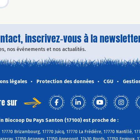
tact, inscrivez-vous à la newsletter
fres, nos événements et nos actualités.
ons légales
Protection des données
CGU
Gestio
re sur
n Biocoop Du Pays Santon (17100) est proche de :
 17770 Brizambourg, 17770 Juicq, 17770 La Frédière, 17770 Nantillé, 17
azeray, 17350 Agonnay, 17350 Annepont, 17430 Bords, 17350 Fenioux, 17