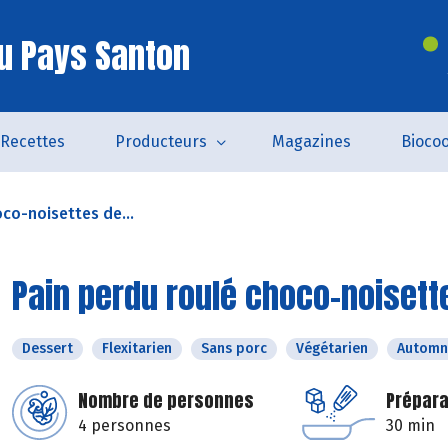
u Pays Santon
Recettes
Producteurs
Magazines
Bioco
co-noisettes de...
Pain perdu roulé choco-noiset
Dessert
Flexitarien
Sans porc
Végétarien
Automn
Nombre de personnes
Prépara
4 personnes
30 min