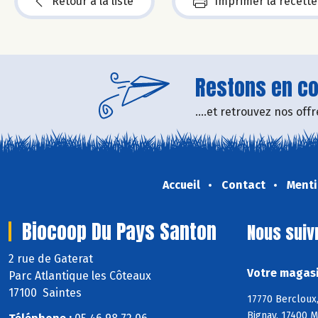
Retour à la liste
Imprimer la recette
Restons en con
....et retrouvez nos of
Accueil
Contact
Menti
Biocoop Du Pays Santon
Nous suiv
2 rue de Gaterat
Votre magasi
Parc Atlantique les Côteaux
17100 Saintes
17770 Bercloux,
Bignay, 17400 M