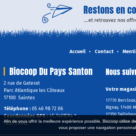
Restons en con
....et retrouvez nos of
Accueil
Contact
Menti
Biocoop Du Pays Santon
Nous suiv
2 rue de Gaterat
Votre magasi
Parc Atlantique les Côteaux
17100 Saintes
17770 Bercloux,
Bignay, 17400 M
Téléphone :
05 46 98 72 06
17350 Taillebou
Coordonnées GPS :
45,7461594 ° ,
17770 Villars-l
Afin de vous offrir la meilleure expérience possible, Biocoop utilise d
-0,6759842 °
vous proposer une navigation personnal