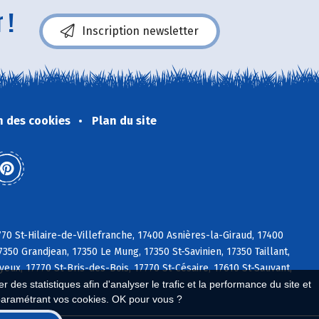
 !
Inscription newsletter
n des cookies
Plan du site
770 St-Hilaire-de-Villefranche, 17400 Asnières-la-Giraud, 17400
350 Grandjean, 17350 Le Mung, 17350 St-Savinien, 17350 Taillant,
eux, 17770 St-Bris-des-Bois, 17770 St-Césaire, 17610 St-Sauvant,
 des statistiques afin d'analyser le trafic et la performance du site et
paramétrant vos cookies. OK pour vous ?