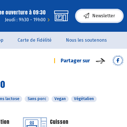
ne ouverture à 09:30
Newsletter
Jeudi : 9h30 - 19h00
op
Carte de Fidélité
Nous les soutenons
Partager sur
co
ns lactose
Sans porc
Vegan
Végétalien
tion
Cuisson