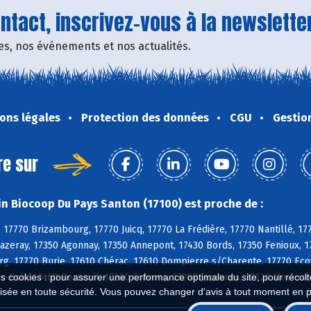
tact, inscrivez-vous à la newsletter
fres, nos événements et nos actualités.
ons légales
Protection des données
CGU
Gestio
re sur
n Biocoop Du Pays Santon (17100) est proche de :
 17770 Brizambourg, 17770 Juicq, 17770 La Frédière, 17770 Nantillé, 17
azeray, 17350 Agonnay, 17350 Annepont, 17430 Bords, 17350 Fenioux, 17
rg, 17770 Burie, 17610 Chérac, 17610 Dompierre s/Charente, 17770 Ecoy
es-Bois, 17460 Berneuil, 17260 Cravans, 17260 Jazennes, 17120 Meursac
es cookies : pour assurer une performance optimale du site, pour récolter
isée en toute sécurité. Vous pouvez changer d'avis à tout moment en 