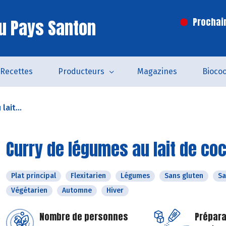
u Pays Santon
Prochai
Recettes
Producteurs
Magazines
Bioco
lait...
Curry de légumes au lait de co
Plat principal
Flexitarien
Légumes
Sans gluten
Sa
Végétarien
Automne
Hiver
Nombre de personnes
Prépara