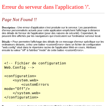
Erreur du serveur dans l'application '/'.
Page Not Found !!
Description :
Une erreur d'application s'est produite sur le serveur. Les paramètres
d'erreur personnalisés actuels pour cette application empêchent l'affichage à distance
des détails de l'erreur de l'application (pour des raisons de sécurité). Cependant, ils
peuvent être affichés par les navigateurs qui s'exécutent sur l'ordinateur serveur local.
Détails =
Pour permettre l'affichage des détails de ce message d'erreur spécifique sur les
ordinateurs distants, créez une balise <customErrors> dans un fichier de configuration
"web.config" situé dans le répertoire racine de l'application Web en cours. Attribuez
ensuite la valeur "off" à l'attribut "mode" de cette balise <customErrors>.
<!-- Fichier de configuration 
Web.Config -->

<configuration>

    <system.web>

        <customErrors 
mode="Off"/>

    </system.web>

</configuration>