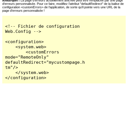
Remarques :
La page d'erreurs actuellement affichée peut être remplacée par une page
d'erreurs personnalisée. Pour ce faire, modifiez l'attribut "defaultRedirect" de la balise de
configuration <customErrors> de l'application, de sorte qu'il pointe vers une URL de la
page d'erreurs personnalisée !
<!-- Fichier de configuration 
Web.Config -->

<configuration>

    <system.web>

        <customErrors 
mode="RemoteOnly" 
defaultRedirect="mycustompage.h
tm"/>

    </system.web>

</configuration>