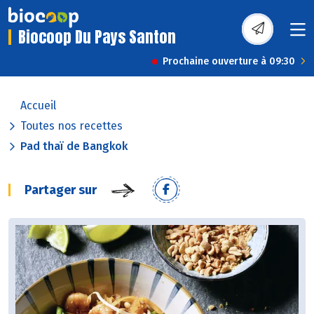
Biocoop Du Pays Santon
Prochaine ouverture à 09:30
Accueil
Toutes nos recettes
Pad thaï de Bangkok
Partager sur