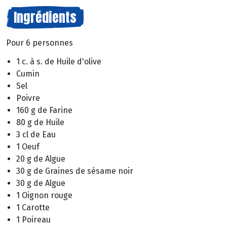
Ingrédients
Pour 6 personnes
1 c. à s. de Huile d'olive
Cumin
Sel
Poivre
160 g de Farine
80 g de Huile
3 cl de Eau
1 Oeuf
20 g de Algue
30 g de Graines de sésame noir
30 g de Algue
1 Oignon rouge
1 Carotte
1 Poireau