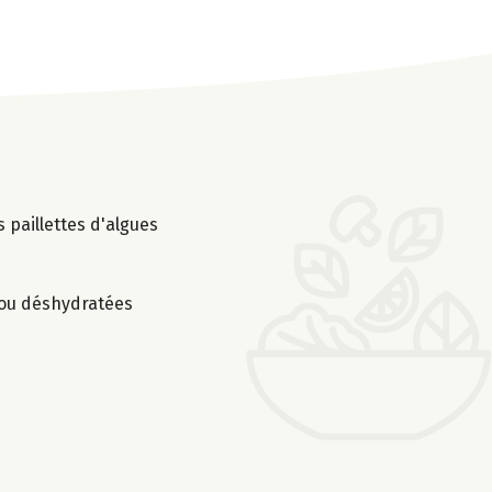
s paillettes d'algues
s ou déshydratées