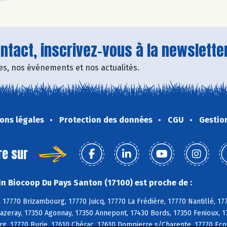
tact, inscrivez-vous à la newsletter
fres, nos événements et nos actualités.
ons légales
Protection des données
CGU
Gestio
re sur
n Biocoop Du Pays Santon (17100) est proche de :
 17770 Brizambourg, 17770 Juicq, 17770 La Frédière, 17770 Nantillé, 17
azeray, 17350 Agonnay, 17350 Annepont, 17430 Bords, 17350 Fenioux, 17
rg, 17770 Burie, 17610 Chérac, 17610 Dompierre s/Charente, 17770 Ecoy