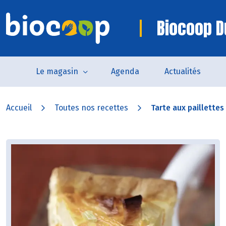
Biocoop D
Le magasin
Agenda
Actualités
Accueil
Toutes nos recettes
Tarte aux paillettes