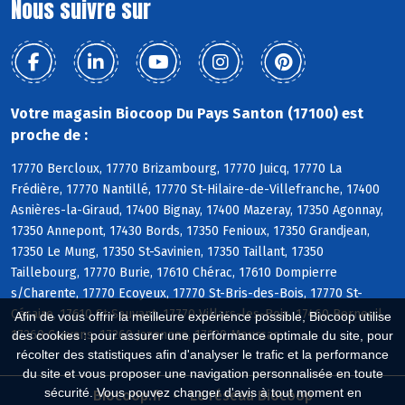
Nous suivre sur
Votre magasin Biocoop Du Pays Santon (17100) est
proche de :
17770 Bercloux, 17770 Brizambourg, 17770 Juicq, 17770 La
Frédière, 17770 Nantillé, 17770 St-Hilaire-de-Villefranche, 17400
Asnières-la-Giraud, 17400 Bignay, 17400 Mazeray, 17350 Agonnay,
17350 Annepont, 17430 Bords, 17350 Fenioux, 17350 Grandjean,
17350 Le Mung, 17350 St-Savinien, 17350 Taillant, 17350
Taillebourg, 17770 Burie, 17610 Chérac, 17610 Dompierre
s/Charente, 17770 Ecoyeux, 17770 St-Bris-des-Bois, 17770 St-
Césaire, 17610 St-Sauvant, 17770 Villars-les-Bois, 17460 Berneuil,
Afin de vous offrir la meilleure expérience possible, Biocoop utilise
17260 Cravans, 17260 Jazennes, 17120 Meursac
des cookies : pour assurer une performance optimale du site, pour
récolter des statistiques afin d'analyser le trafic et la performance
du site et vous proposer une navigation personnalisée en toute
sécurité. Vous pouvez changer d'avis à tout moment en
Biocoop.fr
Le réseau Biocoop