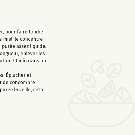
er, pour faire tomber
e miel, le concentré
e purée assez liquide.
ongueur, enlever les
outter 30 min dans un
és. Éplucher et
 et de concombre
arée la veille, cette