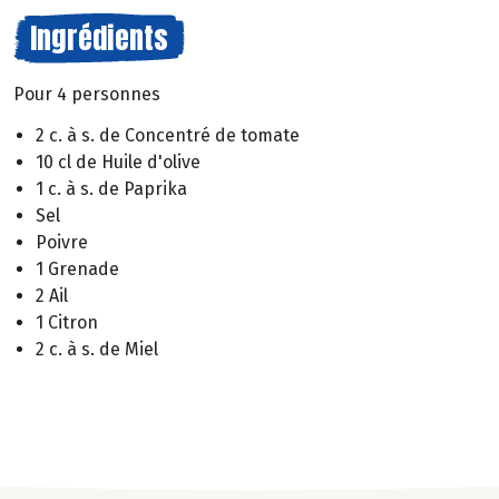
Ingrédients
Pour 4 personnes
2 c. à s. de Concentré de tomate
10 cl de Huile d'olive
1 c. à s. de Paprika
Sel
Poivre
1 Grenade
2 Ail
1 Citron
2 c. à s. de Miel