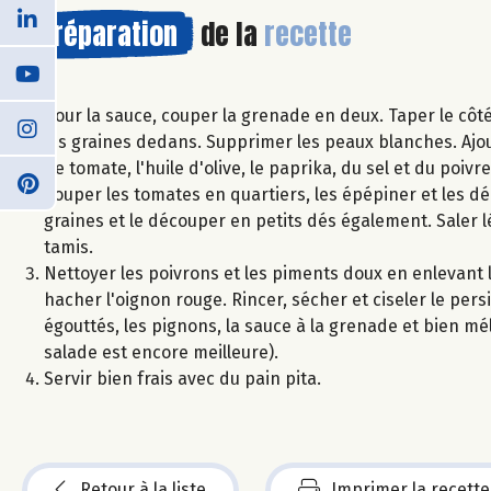
Préparation
de la
recette
Pour la sauce, couper la grenade en deux. Taper le côt
les graines dedans. Supprimer les peaux blanches. Ajoute
de tomate, l'huile d'olive, le paprika, du sel et du poiv
Couper les tomates en quartiers, les épépiner et les d
graines et le découper en petits dés également. Saler
tamis.
Nettoyer les poivrons et les piments doux en enlevant l
hacher l'oignon rouge. Rincer, sécher et ciseler le pers
égouttés, les pignons, la sauce à la grenade et bien mél
salade est encore meilleure).
Servir bien frais avec du pain pita.
Retour à la liste
Imprimer la recette