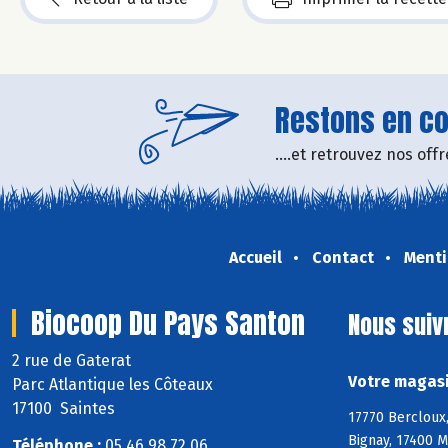
Restons en con
....et retrouvez nos of
Accueil
Contact
Menti
Biocoop Du Pays Santon
Nous suiv
2 rue de Gaterat
Votre magasi
Parc Atlantique les Côteaux
17100 Saintes
17770 Bercloux,
Bignay, 17400 M
Téléphone :
05 46 98 72 06