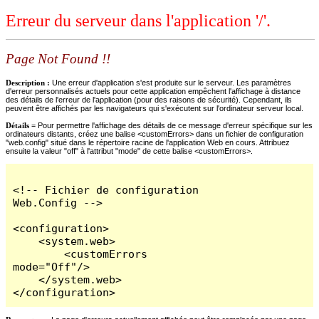
Erreur du serveur dans l'application '/'.
Page Not Found !!
Description :
Une erreur d'application s'est produite sur le serveur. Les paramètres
d'erreur personnalisés actuels pour cette application empêchent l'affichage à distance
des détails de l'erreur de l'application (pour des raisons de sécurité). Cependant, ils
peuvent être affichés par les navigateurs qui s'exécutent sur l'ordinateur serveur local.
Détails =
Pour permettre l'affichage des détails de ce message d'erreur spécifique sur les
ordinateurs distants, créez une balise <customErrors> dans un fichier de configuration
"web.config" situé dans le répertoire racine de l'application Web en cours. Attribuez
ensuite la valeur "off" à l'attribut "mode" de cette balise <customErrors>.
<!-- Fichier de configuration 
Web.Config -->

<configuration>

    <system.web>

        <customErrors 
mode="Off"/>

    </system.web>

</configuration>