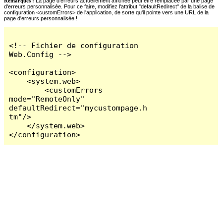
Remarques :
La page d'erreurs actuellement affichée peut être remplacée par une page
d'erreurs personnalisée. Pour ce faire, modifiez l'attribut "defaultRedirect" de la balise de
configuration <customErrors> de l'application, de sorte qu'il pointe vers une URL de la
page d'erreurs personnalisée !
<!-- Fichier de configuration 
Web.Config -->

<configuration>

    <system.web>

        <customErrors 
mode="RemoteOnly" 
defaultRedirect="mycustompage.h
tm"/>

    </system.web>

</configuration>